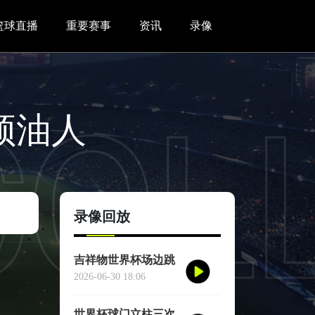
篮球直播
重要赛事
资讯
录像
顿油人
录像回放
吉祥物世界杯场边跳
舞干扰对方门将
2026-06-30 18:06
世界杯球门立柱三次