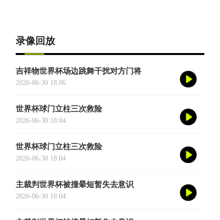
录像回放
吉祥物世界杯场边跳舞干扰对方门将
2026-06-30 18:06
世界杯球门立柱三次救险
2026-06-30 18:04
世界杯球门立柱三次救险
2026-06-30 18:04
主裁判世界杯被撞晕短暂失去意识
2026-06-30 18:04