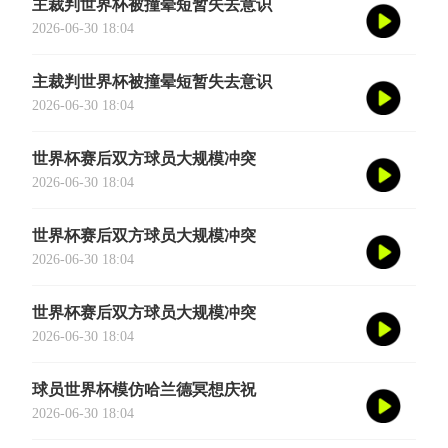
主裁判世界杯被撞晕短暂失去意识
2026-06-30 18:04
主裁判世界杯被撞晕短暂失去意识
2026-06-30 18:04
世界杯赛后双方球员大规模冲突
2026-06-30 18:04
世界杯赛后双方球员大规模冲突
2026-06-30 18:04
世界杯赛后双方球员大规模冲突
2026-06-30 18:04
球员世界杯模仿哈兰德冥想庆祝
2026-06-30 18:04