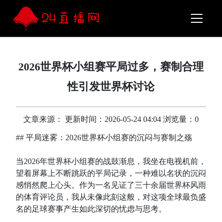
2026世界杯小组赛平局过多，赛制合理
性引发世界杯讨论
文章来源： 更新时间：2026-05-24 04:04 浏览量：0
## 平局迷雾：2026世界杯小组赛的沉闷与赛制之殇
当2026年世界杯小组赛的战鼓渐息，我坐在电视机前，
望着屏幕上不断跳跃的平局记录，一种难以名状的沉闷
感悄然爬上心头。作为一名见证了三十余届世界杯风雨
的体育评论员，我从未像此刻这般，对这项全球最负盛
名的足球赛事产生如此深切的忧虑与思考。