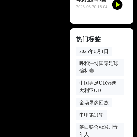
仿哈兰德冥想
2026-06-30 18:04
庆祝
热门标签
2025年6月1日
呼和浩特国际足球
锦标赛
中国男足U16vs澳
大利亚U16
全场录像回放
中甲第11轮
陕西联合vs深圳青
年人