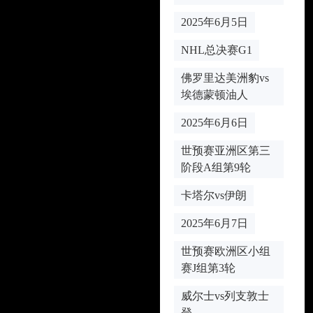
2025年6月5日
NHL总决赛G1
佛罗里达美洲豹vs
埃德蒙顿油人
2025年6月6日
世预赛亚洲区第三
阶段A组第9轮
卡塔尔vs伊朗
2025年6月7日
世预赛欧洲区小组
赛J组第3轮
威尔士vs列支敦士
登