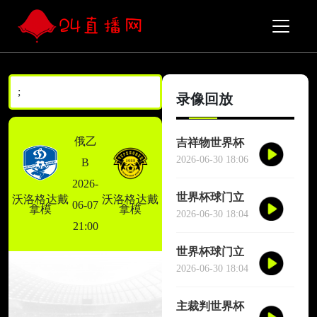
;
录像回放
俄乙
吉祥物世界杯
场边跳舞干扰
2026-06-30 18:06
B
对方门将
2026-
世界杯球门立
沃洛格达戴
沃洛格达戴
06-07
拿模
拿模
柱三次救险
2026-06-30 18:04
21:00
世界杯球门立
柱三次救险
2026-06-30 18:04
主裁判世界杯