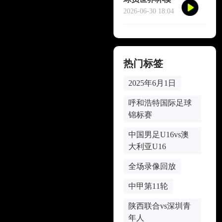
仿哈兰德冥想
2026-06-30 18:04
庆祝
热门标签
2025年6月1日
呼和浩特国际足球
锦标赛
中国男足U16vs澳
大利亚U16
全场录像回放
中甲第11轮
陕西联合vs深圳青
年人