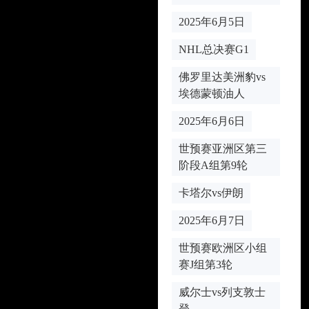
2025年6月5日
NHL总决赛G1
佛罗里达美洲豹vs
埃德蒙顿油人
2025年6月6日
世预赛亚洲区第三
阶段A组第9轮
卡塔尔vs伊朗
2025年6月7日
世预赛欧洲区小组
赛J组第3轮
威尔士vs列支敦士
登