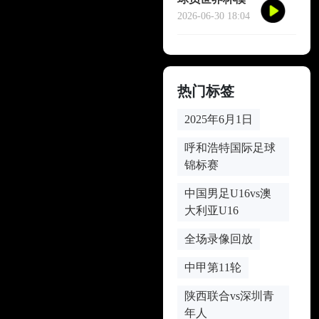
仿哈兰德冥想
2026-06-30 18:04
庆祝
热门标签
2025年6月1日
呼和浩特国际足球
锦标赛
中国男足U16vs澳
大利亚U16
全场录像回放
中甲第11轮
陕西联合vs深圳青
年人