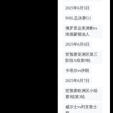
2025年6月5日
NHL总决赛G1
佛罗里达美洲豹vs
埃德蒙顿油人
2025年6月6日
世预赛亚洲区第三
阶段A组第9轮
卡塔尔vs伊朗
2025年6月7日
世预赛欧洲区小组
赛J组第3轮
威尔士vs列支敦士
登