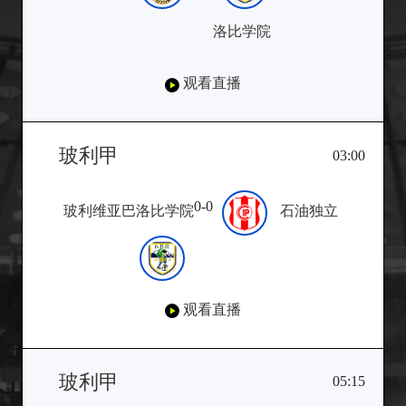
洛比学院
观看直播
玻利甲
03:00
0-0
玻利维亚巴洛比学院
石油独立
观看直播
玻利甲
05:15