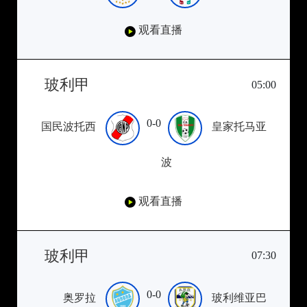
观看直播
玻利甲
05:00
0-0
国民波托西
皇家托马亚
波
观看直播
玻利甲
07:30
0-0
奥罗拉
玻利维亚巴