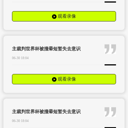
观看录像
主裁判世界杯被撞晕短暂失去意识
06-30 18:04
观看录像
主裁判世界杯被撞晕短暂失去意识
06-30 18:04