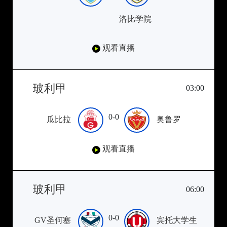
洛比学院
观看直播
玻利甲
03:00
0-0
瓜比拉
奥鲁罗
观看直播
玻利甲
06:00
0-0
GV圣何塞
宾托大学生