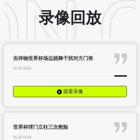
录像回放
吉祥物世界杯场边跳舞干扰对方门将
06-30 18:06
观看录像
世界杯球门立柱三次救险
06-30 18:04