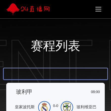
赛程列表
;
玻利甲
08:00
0-0
皇家波托斯
玻利维亚巴