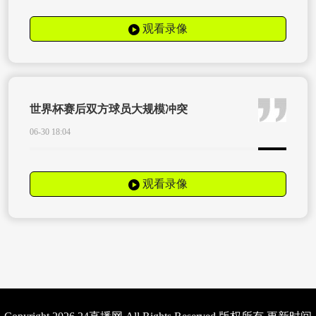
观看录像
世界杯赛后双方球员大规模冲突
06-30 18:04
观看录像