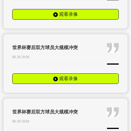
观看录像
世界杯赛后双方球员大规模冲突
06-30 18:04
观看录像
世界杯赛后双方球员大规模冲突
06-30 18:04