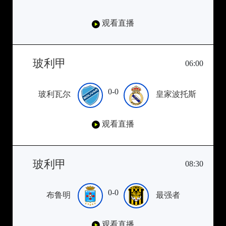
观看直播
玻利甲
06:00
0-0
玻利瓦尔
皇家波托斯
观看直播
玻利甲
08:30
0-0
布鲁明
最强者
观看直播