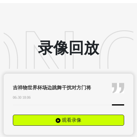
录像回放
吉祥物世界杯场边跳舞干扰对方门将
06-30 18:06
观看录像