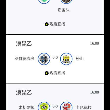
后备队
观看直播
澳昆乙
16:00
0-0
圣佛德流浪
松山
观看直播
澳昆乙
16:00
0-0
米切尔顿
卡伦德拉