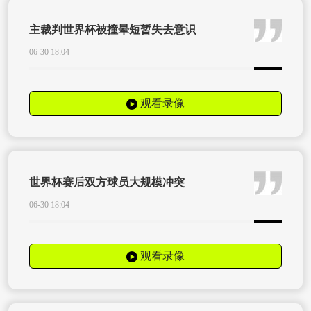
主裁判世界杯被撞晕短暂失去意识
06-30 18:04
观看录像
世界杯赛后双方球员大规模冲突
06-30 18:04
观看录像