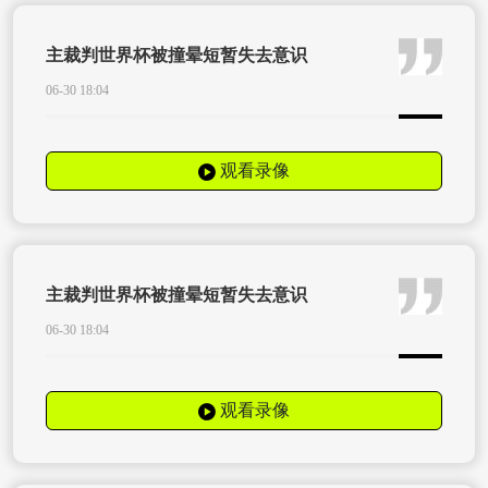
主裁判世界杯被撞晕短暂失去意识
06-30 18:04
观看录像
主裁判世界杯被撞晕短暂失去意识
06-30 18:04
观看录像