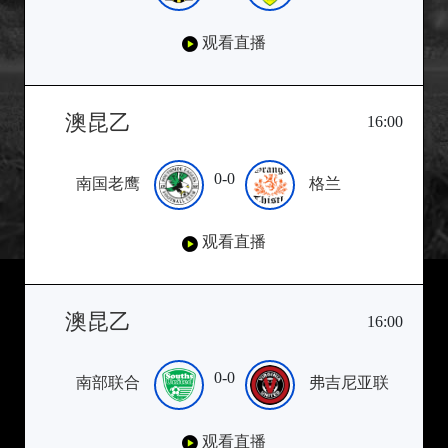
观看直播
澳昆乙
16:00
0-0
南国老鹰
格兰
观看直播
澳昆乙
16:00
0-0
南部联合
弗吉尼亚联
观看直播