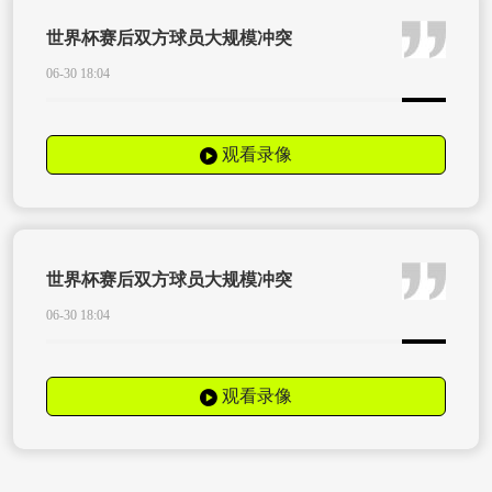
世界杯赛后双方球员大规模冲突
06-30 18:04
观看录像
世界杯赛后双方球员大规模冲突
06-30 18:04
观看录像