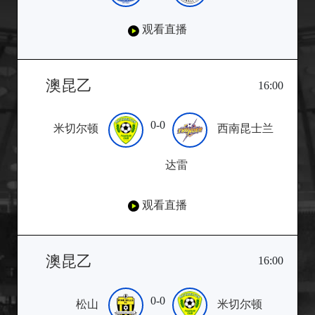
观看直播
澳昆乙
16:00
0-0
米切尔顿
西南昆士兰
达雷
观看直播
澳昆乙
16:00
0-0
松山
米切尔顿