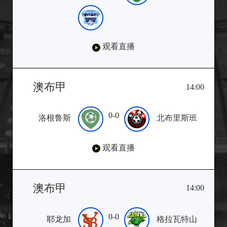
观看直播
澳布甲
14:00
0-0
洛根鲁斯
北布里斯班
观看直播
澳布甲
14:00
0-0
耶龙加
格拉瓦特山