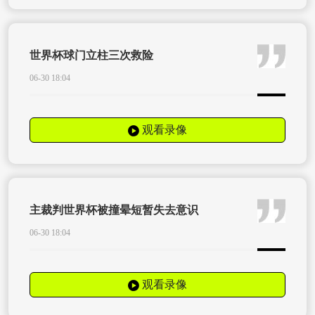
世界杯球门立柱三次救险
06-30 18:04
观看录像
主裁判世界杯被撞晕短暂失去意识
06-30 18:04
观看录像