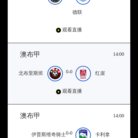
德联
观看直播
澳布甲
14:00
0-0
北布里斯班
红崖
观看直播
澳布甲
14:00
0-0
伊普斯维奇骑士
卡利拿