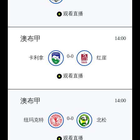
观看直播
澳布甲
14:00
0-0
卡利拿
红崖
观看直播
澳布甲
14:00
0-0
纽玛克特
北松
观看直播