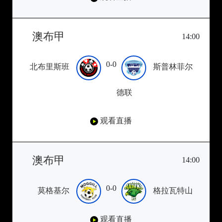
澳布甲
14:00
0-0
北布里斯班
斯普林菲尔
德联
观看直播
澳布甲
14:00
0-0
莫格基尔
格拉瓦特山
观看直播