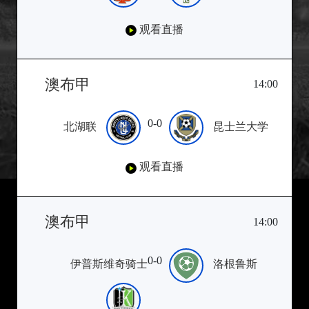
观看直播
澳布甲
14:00
0-0
北湖联
昆士兰大学
观看直播
澳布甲
14:00
0-0
伊普斯维奇骑士
洛根鲁斯