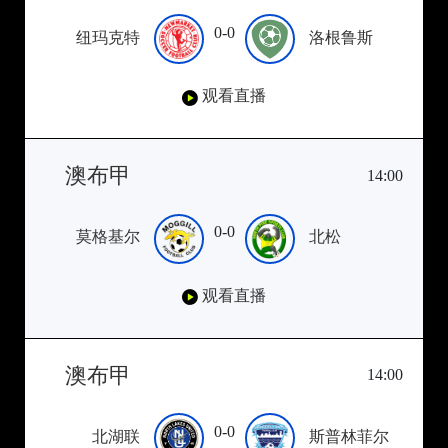
0-0
纽玛克特
洛根鲁斯
观看直播
澳布甲
14:00
0-0
莫格基尔
北松
观看直播
澳布甲
14:00
0-0
北湖联
斯普林菲尔