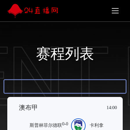
赛程列表
;
澳布甲
14:00
0-0
斯普林菲尔德联
卡利拿