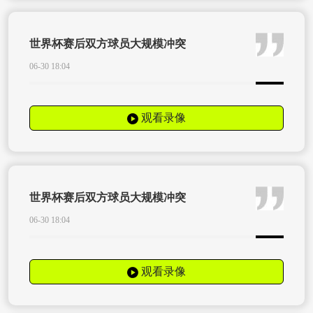
世界杯赛后双方球员大规模冲突
06-30 18:04
观看录像
世界杯赛后双方球员大规模冲突
06-30 18:04
观看录像