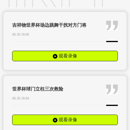
吉祥物世界杯场边跳舞干扰对方门将
06-30 18:06
观看录像
世界杯球门立柱三次救险
06-30 18:04
观看录像